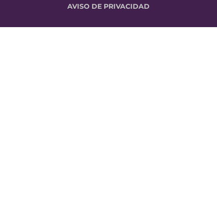
AVISO DE PRIVACIDAD
CONTACTO
(449) 769 49 87
araceli.valadez@grupomaen.mx
Blvd. San Marcos, Pirules, 20207